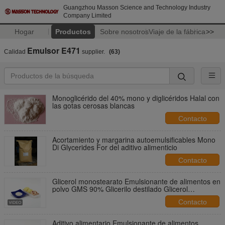
Guangzhou Masson Science and Technology Industry
Company Limited
Hogar
Productos
Sobre nosotros
Viaje de la fábrica
>>
Emulsor E471
Calidad
supplier.
(63)
Monoglicérido del 40% mono y diglicéridos Halal con
las gotas cerosas blancas
Contacto
Acortamiento y margarina autoemulsificables Mono
Di Glycerides For del aditivo alimenticio
Contacto
Glicerol monostearato Emulsionante de alimentos en
polvo GMS 90% Glicerilo destilado Glicerol
monostearato
Contacto
Aditivo alimentario Emulsionante de alimentos